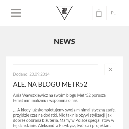
PL
EN
Brak produktów w koszyku.
NEWS
Dodano: 20.09.2014
ALE. NA BLOGU METR52
Ania Wawszkiewicz na swoim blogu Metr52 porusza
temat minimalizmu i wspomina o nas.
„…A kiedy już skompletujemy swoją minimalistyczną szafę,
przyjdzie czas na dodatki. Nic tak nie ożywi stylizacji jak
dobrze dobrana biżuteria. Mamy w Polsce specjalistów w
tej dziedzinie. Aleksandra Przybysz, twórca i projektant