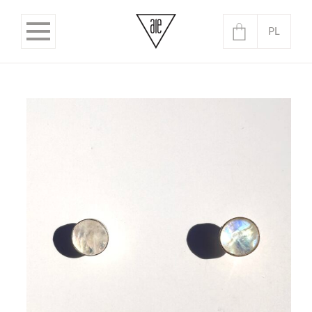
PL
EN
Brak produktów w koszyku.