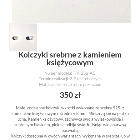
Kolczyki srebrne z kamieniem
księżycowym
Numer modelu:
T/K-25a-AG
Termin realizacji: 2-7 dni roboczych
Materiał: Srebro, Srebro pozłacane
350 zł
Małe, codzienne kolczyki wkrętki wykonane ze srebra 925 z
kamieniem księżycowym o średnicy 8 mm. Mieszczą się na płatku
ucha. Kamień księżycowy, zachwyca swoją wyjątkowością i
subtelnym blaskiem, pięknie odbija światło, lśniąc wielobarwną
poświatą.
Kolczyki dostępne w dwóch wariantach, wykonane w srebrze lub w