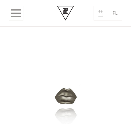
PL
EN
Brak produktów w koszyku.