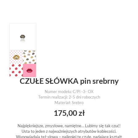
CZUŁE SŁÓWKA pin srebrny
Numer modelu: C/Pi -3- OX
Termin realizacji: 2-5 dni roboczych
Materiał: Srebro
175,00
zł
Najpiękniejsze, zmysłowe, namiętne… Lubimy się tak czuć!
Usta to jeden z najważniejszych atrybutów kobiecości.
Wypowiadają też słowa – najlepiej te czułe, nadające kształt