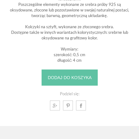
Poszczególne elementy wykonane ze srebra próby 925 są
oksydowane, złocone lub pozostawione w swojej naturalnej postaci,
tworząc barwną, geometryczną układankę.
Kolczyki na sztyft, wykonane ze złoconego srebra.
Dostępne także w innych wariantach kolorystycznych: srebrne lub
oksydowane na grafitowy kolor.
Wymiary:
szerokość: 0,5 cm
długość: 4 cm
DODAJ DO KOSZYKA
Podziel się: