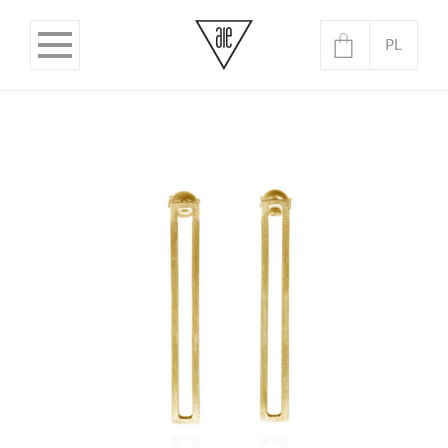
PL
EN
Brak produktów w koszyku.